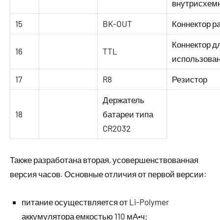
внутрисхем
15
BK-OUT
Коннектор 
Коннектор д
16
TTL
использован
17
R8
Резистор
Держатель
18
батареи типа
CR2032
Также разработана вторая, усовершенствованная
версия часов. Основные отличия от первой версии:
питание осуществляется от Li-Polymer
аккумулятора емкостью 110 мА•ч;