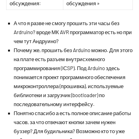
обсуждения:
обсуждения »
А что я разве не смогу прошить эти часы без
Ardruino? вроде МК AVR программатор есть но при
чем тут Андруино?
Почему же, прошить без Arduino можно. Для этого
на плате есть разъем внутрисхемного
программирования (IСSP). Под Arduino здесь
понимается проект программного обеспечения
микроконтроллера (прошивка), используемые
библиотеки и загрузчик (bootloader) по
последовательному интерфейсу.
Понятно спасибо а есть полное описание работы
часов, за что отвечают кнопки зачем нужен
буззер? Для будильника? Возможно кто то уже