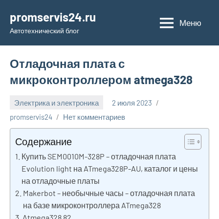
Перейти
promservis24.ru
к
Меню
Автотехнический блог
содержимому
Отладочная плата с
микроконтроллером atmega328
Электрика и электроника
2 июля 2023
promservis24
Нет комментариев
Содержание
Купить SEM0010M-328P – отладочная плата
Evolution light на ATmega328P-AU, каталог и цены
на отладочные платы
Makerbot – необычные часы – отладочная плата
на базе микроконтроллера ATmega328
Atmega328 82