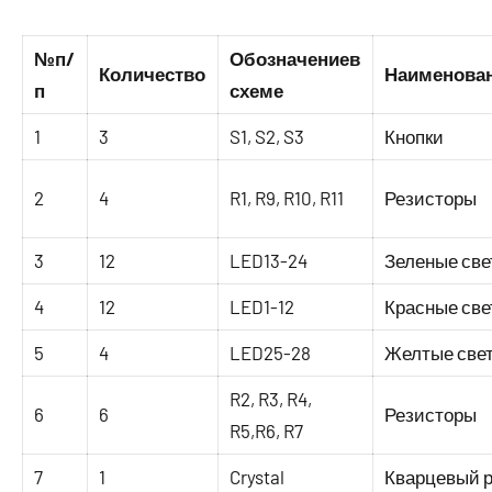
№п/
Обозначениев
Количество
Наименова
п
схеме
1
3
S1, S2, S3
Кнопки
2
4
R1, R9, R10, R11
Резисторы
3
12
LED13-24
Зеленые св
4
12
LED1-12
Красные св
5
4
LED25-28
Желтые све
R2, R3, R4,
6
6
Резисторы
R5,R6, R7
7
1
Crystal
Кварцевый 