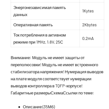
Энергонезависимая память
1Kytes
данных
Оперативная память
2Kbytes
Ток потребления в активном
0,2mA
режиме при 1MHz, 1.8V, 25С
Внимание: Модуль не имеет защиты от
переполюсовки! Модуль не имеет встроенного
стабилизатора напряжения! Нумерация выводов
на плате модуля соответствует нумерации
выводов контроллера в TQFP-корпусе!
Габаритные размерыСхемаСсылки по теме:
Описание (35Мб)