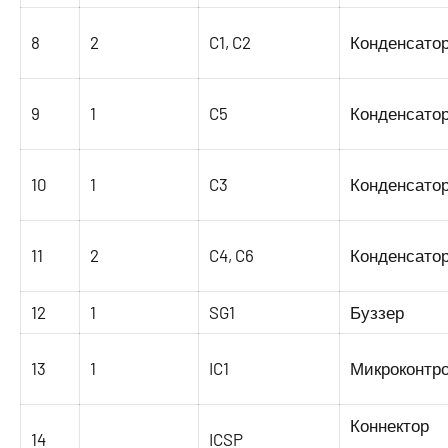
8
2
C1, C2
Конденсато
9
1
C5
Конденсато
10
1
C3
Конденсато
11
2
C4, C6
Конденсато
12
1
SG1
Буззер
13
1
IC1
Микроконтр
Коннектор
14
ICSP