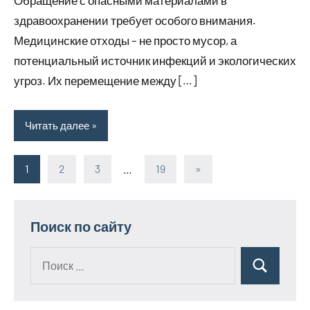
здравоохранении требует особого внимания.
Медицинские отходы – не просто мусор, а
потенциальный источник инфекций и экологических
угроз. Их перемещение между […]
Читать далее
1
2
3
…
19
Следующие
»
Пагинация
записи
записей
Поиск по сайту
Поиск
Поиск
для: