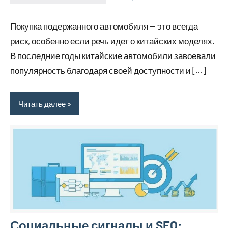
Avtor
Нет
комментариев
Покупка подержанного автомобиля — это всегда
риск, особенно если речь идет о китайских моделях.
В последние годы китайские автомобили завоевали
популярность благодаря своей доступности и […]
Читать далее
Социальные сигналы и SEO: