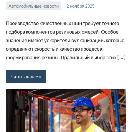
Автомобильные новости
2 ноября 2025
Avtor
Нет
комментариев
Производство качественных шин требует точного
подбора компонентов резиновых смесей. Особое
значение имеют ускорители вулканизации, которые
определяют скорость и качество процесса
формирования резины. Правильный выбор этих […]
Читать далее