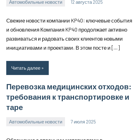
Автомобильные новости
12 августа 2025
Avtor
Нет
комментариев
Свежие новости компании KP40: ключевые события
и обновления Компания KP40 продолжает активно
развиваться и радовать своих клиентов новыми
инициативами и проектами. В этом посте и […]
Читать далее
Перевозка медицинских отходов:
требования к транспортировке и
таре
Автомобильные новости
7 июля 2025
Avtor
Нет
комментариев
Обращение с опасными материалами в