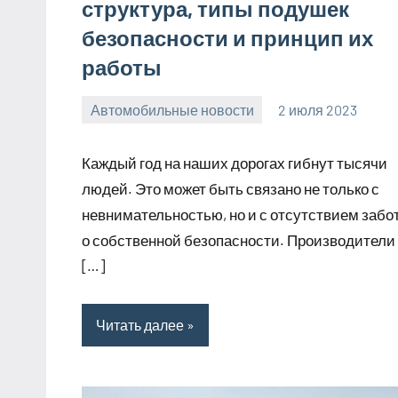
структура, типы подушек
безопасности и принцип их
работы
Автомобильные новости
2 июля 2023
promservis24
Нет
комментариев
Каждый год на наших дорогах гибнут тысячи
людей. Это может быть связано не только с
невнимательностью, но и с отсутствием забо
о собственной безопасности. Производители
[…]
Читать далее