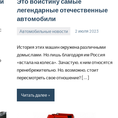
ей
Это воистину самые
легендарные отечественные
автомобили
с
Автомобильные новости
2 июля 2023
promservis24
Нет
комментариев
История этих машин окружена различными
домыслами. Но лишь благодаря им Россия
о
«встала на колеса». Зачастую, к ним относятся
пренебрежительно. Но, возможно, стоит
пересмотреть свое отношение? […]
Читать далее