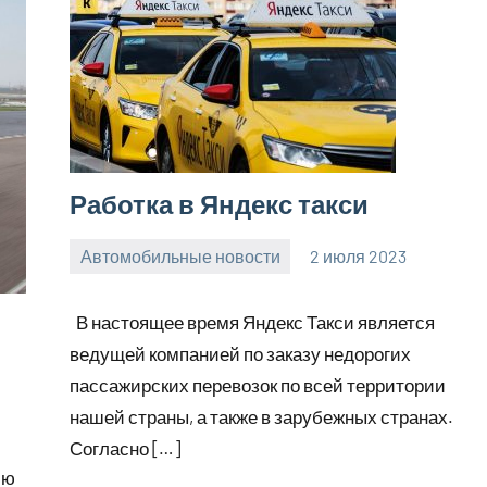
Работка в Яндекс такси
Автомобильные новости
2 июля 2023
promservis24
Нет
комментариев
В настоящее время Яндекс Такси является
ведущей компанией по заказу недорогих
пассажирских перевозок по всей территории
нашей страны, а также в зарубежных странах.
Согласно […]
сю