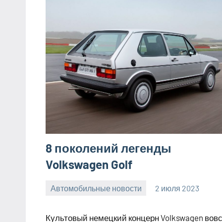
8 поколений легенды
Volkswagen Golf
Автомобильные новости
2 июля 2023
promservis24
Нет
комментариев
Культовый немецкий концерн Volkswagen вов