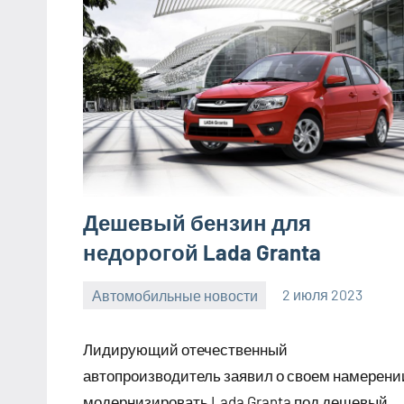
Дешевый бензин для
недорогой Lada Granta
Автомобильные новости
2 июля 2023
promservis24
Нет
комментариев
Лидирующий отечественный
автопроизводитель заявил о своем намерени
модернизировать Lada Granta под дешевый