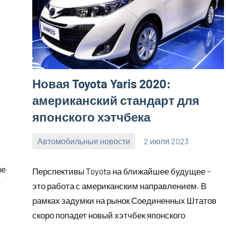
Новая Toyota Yaris 2020:
американский стандарт для
японского хэтчбека
Автомобильные новости
2 июля 2023
promservis24
Нет
комментариев
не
Перспективы Toyota на ближайшее будущее –
т
это работа с американским направлением. В
рамках задумки на рынок Соединенных Штатов
скоро попадет новый хэтчбек японского