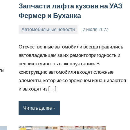
Запчасти лифта кузова на УАЗ
Фермер и Буханка
Автомобильные новости
2 июля 2023
promservis24
Нет
комментариев
Отечественные автомобили всегда нравились
автовладельцам за их ремонтопригодность и
неприхотливость в эксплуатации. В
ты
конструкцию автомобиля входят сложные
элементы, которые со временем изнашиваются
и выходят из […]
Читать далее