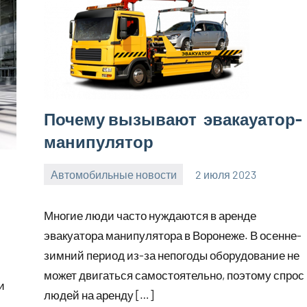
Почему вызывают эвакауатор-
манипулятор
Автомобильные новости
2 июля 2023
promservis24
Нет
комментариев
Многие люди часто нуждаются в аренде
эвакуатора манипулятора в Воронеже. В осенне-
зимний период из-за непогоды оборудование не
может двигаться самостоятельно, поэтому спрос
и
людей на аренду […]