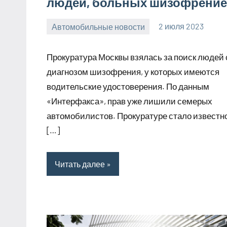
людей, больных шизофрени
Автомобильные новости
2 июля 2023
promservis24
Нет
комментариев
Прокуратура Москвы взялась за поиск людей 
диагнозом шизофрения, у которых имеются
водительские удостоверения. По данным
«Интерфакса», прав уже лишили семерых
автомобилистов. Прокуратуре стало известн
[…]
Читать далее