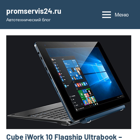
Перейти
promservis24.ru
к
Меню
Автотехнический блог
содержимому
Cube iWork 10 Flagship Ultrabook –