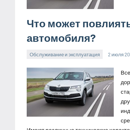
Что может повлият
автомобиля?
Обслуживание и эксплуатация
2 июля 2
Все
дор
ста
дру
инд
сре
Имеют различные технические характе