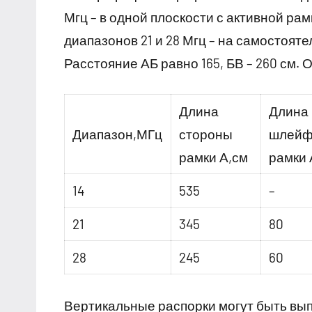
Мгц – в одной плоскости с активной рам
диапазонов 21 и 28 Мгц – на самостояте
Расстояние АБ равно 165, БВ – 260 см.
Длина
Длина
Диапазон,МГц
стороны
шлей
рамки А,см
рамки 
14
535
–
21
345
80
28
245
60
Вертикальные распорки могут быть вып