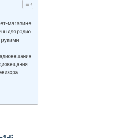
нет-магазине
нн для радио
 руками
радиовещания
адиовещания
левизора