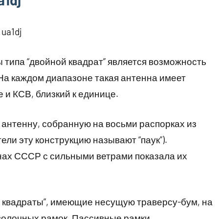
1dj
ua1dj
 типа “двойной квадрат” является возможность
На каждом диапазоне такая антенна имеет
и КСВ, близкий к единице.
антенну, собранную на восьми распорках из
ли эту конструкцию называют “паук”).
нах СССР с сильными ветрами показала их
 квадраты”, имеющие несущую траверсу-бум, на
оволочных рамок. Пассивные рамки