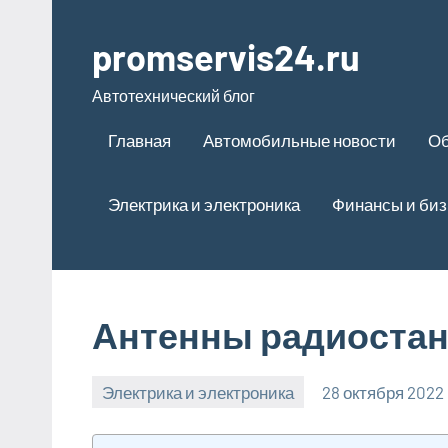
Перейти
к
promservis24.ru
содержимому
Автотехнический блог
Главная
Автомобильные новости
Об
Электрика и электроника
Финансы и биз
Антенны радиостанц
Электрика и электроника
28 октября 2022