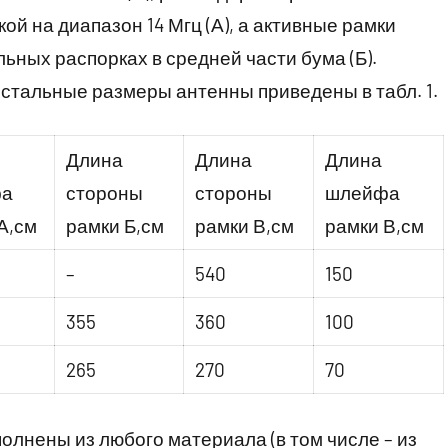
кой на диапазон 14 Мгц (А), а активные рамки
льных распорках в средней части бума (Б).
 Остальные размеры антенны приведены в табл. 1.
Длина
Длина
Длина
фа
стороны
стороны
шлейфа
А,см
рамки Б,см
рамки В,см
рамки В,см
–
540
150
355
360
100
265
270
70
олнены из любого материала (в том числе – из