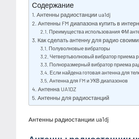
Содержание
Антенны радиостанции ua1dj
Антенны FM диапазона купить в интер
Преимущества использования ФМ анте
Как сделать антенну для радио своими
Полуволновые вибраторы
Четвертьволновый вибратор приема 
Полноразмерный вибратор приема р
Если найдена готовая антенна для те
Антенна для FM и УКВ диапазонов
Антенна UA1DZ
Антенны для радиостанций
Антенны радиостанции ua1dj