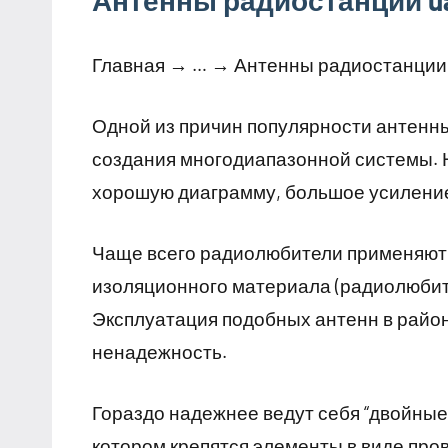
Антенны радиостанции ua
Главная → … → Антенны радиостанции 
Одной из причин популярности антенны
создания многодиапазонной системы. 
хорошую диаграмму, большое усиление 
Чаще всего радиолюбители применяют 
изоляционного материала (радиолюбите
Эксплуатация подобных антенн в райо
ненадежность.
Гораздо надежнее ведут себя “двойные
котором крепятся элементы в виде пр