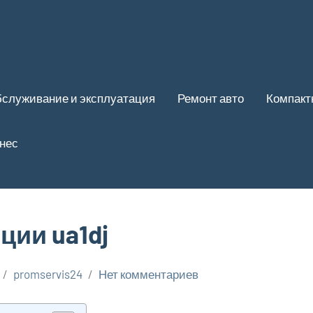
служивание и эксплуатация
Ремонт авто
Компакт
нес
ии ua1dj
promservis24
Нет комментариев